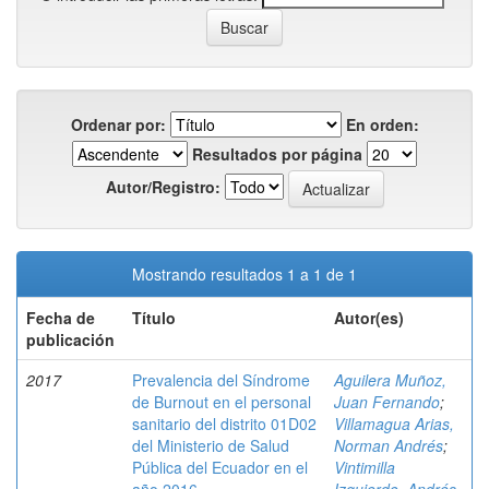
Ordenar por:
En orden:
Resultados por página
Autor/Registro:
Mostrando resultados 1 a 1 de 1
Fecha de
Título
Autor(es)
publicación
2017
Prevalencia del Síndrome
Aguilera Muñoz,
de Burnout en el personal
Juan Fernando
;
sanitario del distrito 01D02
Villamagua Arias,
del Ministerio de Salud
Norman Andrés
;
Pública del Ecuador en el
Vintimilla