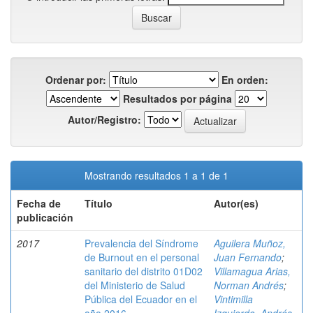
Ordenar por:
En orden:
Resultados por página
Autor/Registro:
Mostrando resultados 1 a 1 de 1
Fecha de
Título
Autor(es)
publicación
2017
Prevalencia del Síndrome
Aguilera Muñoz,
de Burnout en el personal
Juan Fernando
;
sanitario del distrito 01D02
Villamagua Arias,
del Ministerio de Salud
Norman Andrés
;
Pública del Ecuador en el
Vintimilla