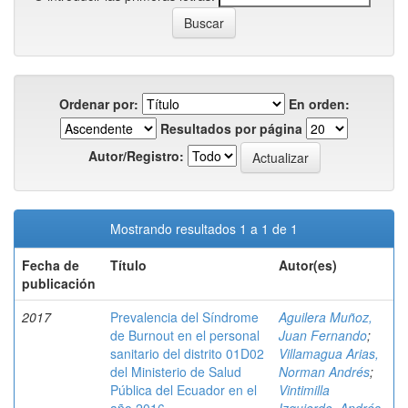
Ordenar por:
En orden:
Resultados por página
Autor/Registro:
Mostrando resultados 1 a 1 de 1
Fecha de
Título
Autor(es)
publicación
2017
Prevalencia del Síndrome
Aguilera Muñoz,
de Burnout en el personal
Juan Fernando
;
sanitario del distrito 01D02
Villamagua Arias,
del Ministerio de Salud
Norman Andrés
;
Pública del Ecuador en el
Vintimilla