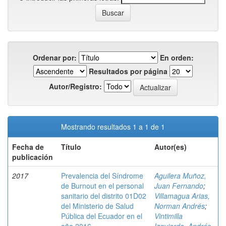
Ordenar por:
En orden:
Resultados por página
Autor/Registro:
Mostrando resultados 1 a 1 de 1
Fecha de
Título
Autor(es)
publicación
2017
Prevalencia del Síndrome
Aguilera Muñoz,
de Burnout en el personal
Juan Fernando
;
sanitario del distrito 01D02
Villamagua Arias,
del Ministerio de Salud
Norman Andrés
;
Pública del Ecuador en el
Vintimilla