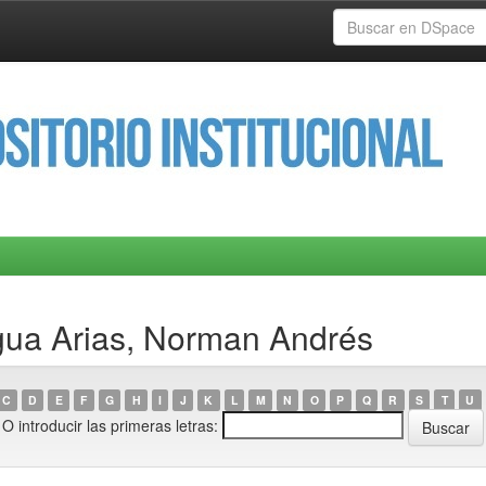
gua Arias, Norman Andrés
C
D
E
F
G
H
I
J
K
L
M
N
O
P
Q
R
S
T
U
O introducir las primeras letras: