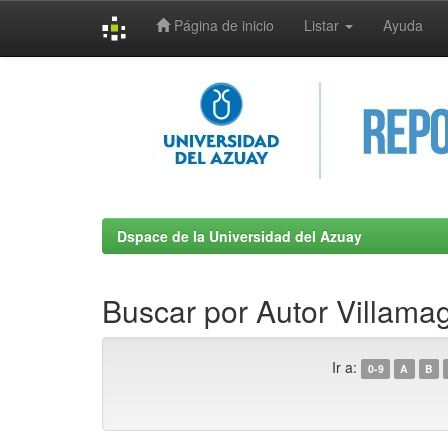
Página de inicio
Listar
Ayuda
Skip
navigation
Dspace de la Universidad del Azuay
Buscar por Autor Villama
Ir a:
0-9
A
B