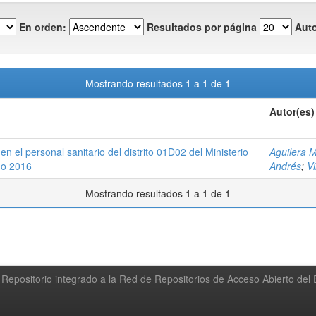
En orden:
Resultados por página
Auto
Mostrando resultados 1 a 1 de 1
Autor(es)
 el personal sanitario del distrito 01D02 del Ministerio
Aguilera 
ño 2016
Andrés
;
Vi
Mostrando resultados 1 a 1 de 1
Repositorio integrado a la Red de Repositorios de Acceso Abierto de