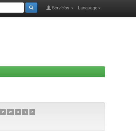
Servicios
Language
V
W
X
Y
Z