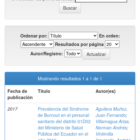
Ordenar por:
En orden:
Resultados por página
Autor/Registro:
Mostrando resultados 1 a 1 de 1
Fecha de
Título
Autor(es)
publicación
2017
Prevalencia del Síndrome
Aguilera Muñoz,
de Burnout en el personal
Juan Fernando
;
sanitario del distrito 01D02
Villamagua Arias,
del Ministerio de Salud
Norman Andrés
;
Pública del Ecuador en el
Vintimilla