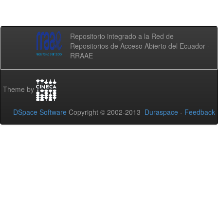
Repositorio integrado a la Red de
Repositorios de Acceso Abierto del Ecuador -
RRAAE
Theme by
DSpace Software
Copyright © 2002-2013
Duraspace
-
Feedback