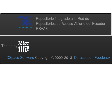
Repositorio integrado a la Red de
Repositorios de Acceso Abierto del Ecuador -
RRAAE
Theme by
DSpace Software
Copyright © 2002-2013
Duraspace
-
Feedback