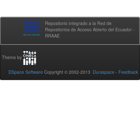
Repositorio integrado a la Red de
Repositorios de Acceso Abierto del Ecuador -
RRAAE
Theme by
DSpace Software
Copyright © 2002-2013
Duraspace
-
Feedback