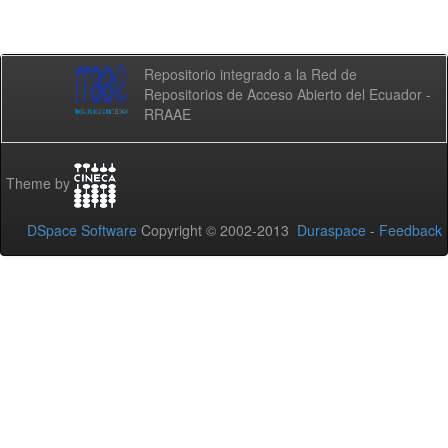
Repositorio integrado a la Red de
Repositorios de Acceso Abierto del Ecuador -
RRAAE
Theme by
DSpace Software
Copyright © 2002-2013
Duraspace
-
Feedback