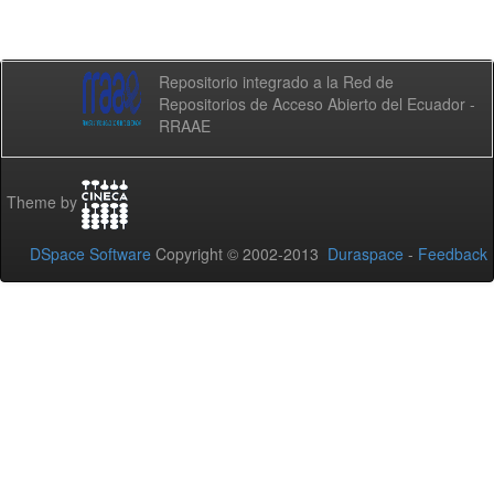
Repositorio integrado a la Red de
Repositorios de Acceso Abierto del Ecuador -
RRAAE
Theme by
DSpace Software
Copyright © 2002-2013
Duraspace
-
Feedback