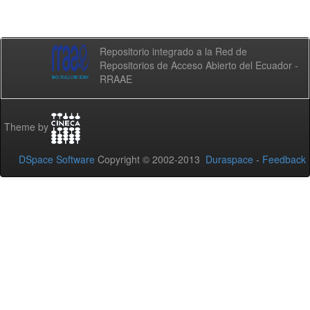
Repositorio integrado a la Red de
Repositorios de Acceso Abierto del Ecuador -
RRAAE
Theme by
DSpace Software
Copyright © 2002-2013
Duraspace
-
Feedback