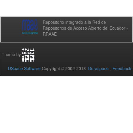
Repositorio integrado a la Red de
Repositorios de Acceso Abierto del Ecuador -
RRAAE
Theme by
DSpace Software
Copyright © 2002-2013
Duraspace
-
Feedback