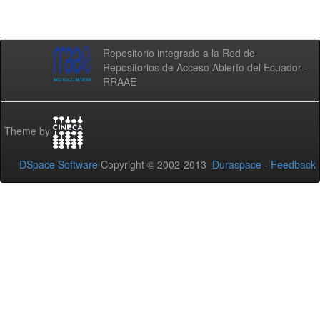
Repositorio integrado a la Red de
Repositorios de Acceso Abierto del Ecuador -
RRAAE
Theme by
DSpace Software
Copyright © 2002-2013
Duraspace
-
Feedback