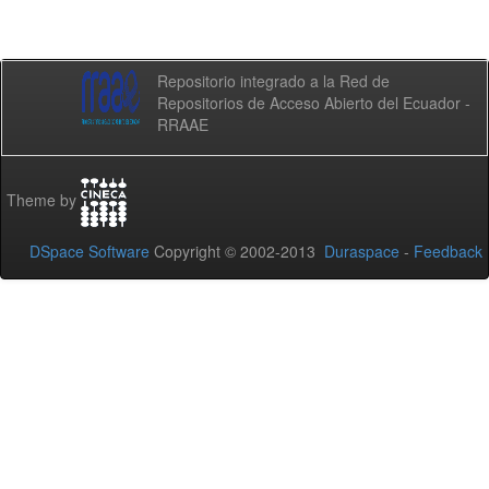
Repositorio integrado a la Red de
Repositorios de Acceso Abierto del Ecuador -
RRAAE
Theme by
DSpace Software
Copyright © 2002-2013
Duraspace
-
Feedback