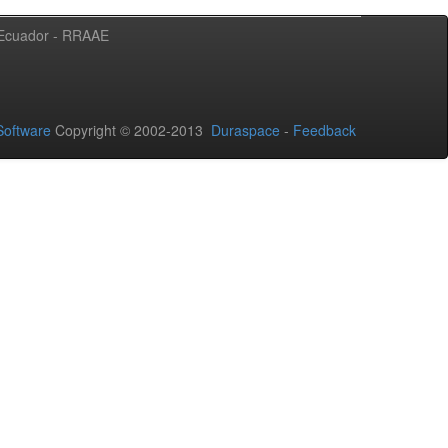
l Ecuador - RRAAE
oftware
Copyright © 2002-2013
Duraspace
-
Feedback