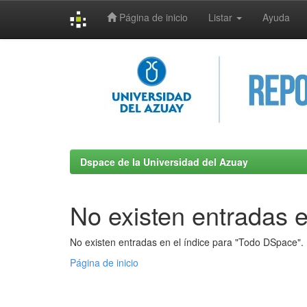
Página de inicio
Listar
Ayuda
Skip
navigation
Dspace de la Universidad del Azuay
No existen entradas e
No existen entradas en el índice para "Todo DSpace".
Página de inicio