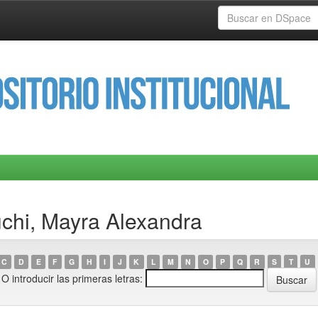
uchi, Mayra Alexandra
C
D
E
F
G
H
I
J
K
L
M
N
O
P
Q
R
S
T
U
O introducir las primeras letras: