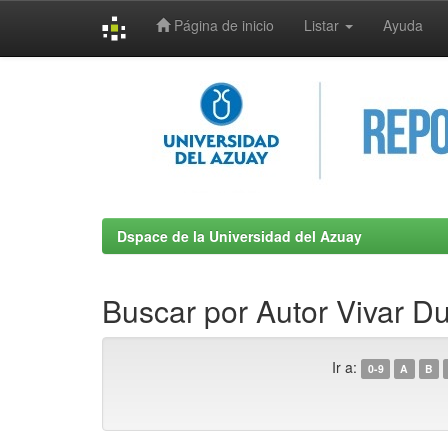
Página de inicio
Listar
Ayuda
Skip
navigation
Dspace de la Universidad del Azuay
Buscar por Autor Vivar D
Ir a:
0-9
A
B