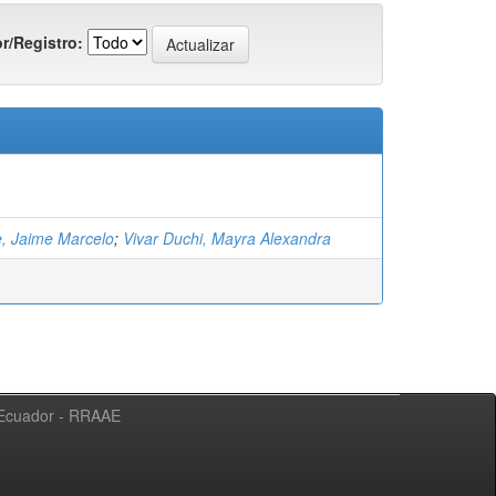
r/Registro:
e, Jaime Marcelo
;
Vivar Duchi, Mayra Alexandra
l Ecuador - RRAAE