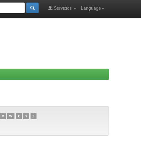
Servicios
Language
V
W
X
Y
Z