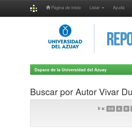
Página de inicio
Listar
Ayuda
Skip
navigation
Dspace de la Universidad del Azuay
Buscar por Autor Vivar D
Ir a:
0-9
A
B