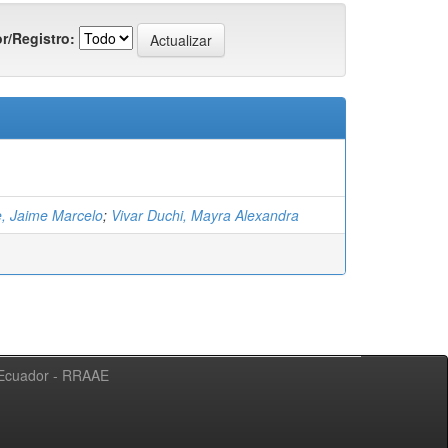
r/Registro:
e, Jaime Marcelo
;
Vivar Duchi, Mayra Alexandra
l Ecuador - RRAAE