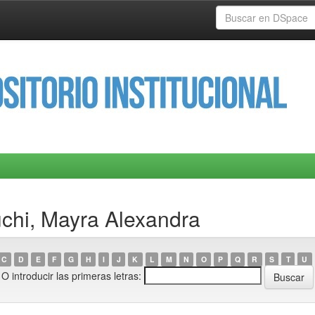
uchi, Mayra Alexandra
C
D
E
F
G
H
I
J
K
L
M
N
O
P
Q
R
S
T
U
O introducir las primeras letras: