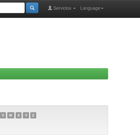
Servicios
Language
V
W
X
Y
Z