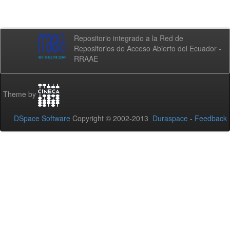
Repositorio integrado a la Red de
Repositorios de Acceso Abierto del Ecuador -
RRAAE
Theme by
DSpace Software
Copyright © 2002-2013
Duraspace
-
Feedback