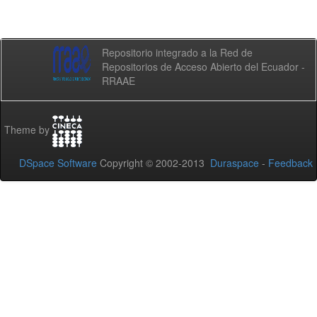
Repositorio integrado a la Red de
Repositorios de Acceso Abierto del Ecuador -
RRAAE
Theme by
DSpace Software
Copyright © 2002-2013
Duraspace
-
Feedback