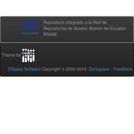
Repositorio integrado a la Red de
Repositorios de Acceso Abierto del Ecuador -
RRAAE
Theme by
DSpace Software
Copyright © 2002-2013
Duraspace
-
Feedback