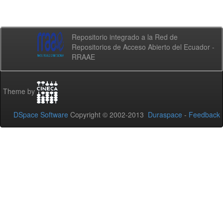
Repositorio integrado a la Red de
Repositorios de Acceso Abierto del Ecuador -
RRAAE
Theme by
DSpace Software
Copyright © 2002-2013
Duraspace
-
Feedback