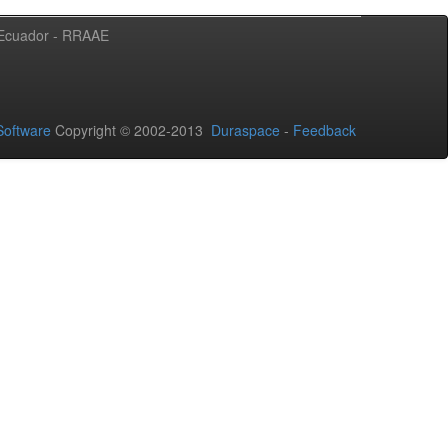
l Ecuador - RRAAE
oftware
Copyright © 2002-2013
Duraspace
-
Feedback