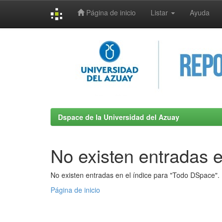
Página de inicio
Listar
Ayuda
Skip
navigation
Dspace de la Universidad del Azuay
No existen entradas e
No existen entradas en el índice para "Todo DSpace".
Página de inicio