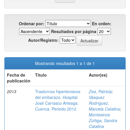
Ordenar por:
En orden:
Resultados por página
Autor/Registro:
Mostrando resultados 1 a 1 de 1
Fecha de
Título
Autor(es)
publicación
2013
Trastornos hipertensivos
Zea, Patricia
;
del embarazo. Hospital
Vásquez
José Carrasco Arteaga.
Rodríguez,
Cuenca. Periodo 2012
Marcela Catalina
;
Montesinos
Zúñiga, Sandra
Catalina