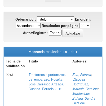
Ordenar por:
En orden:
Resultados por página
Autor/Registro:
Mostrando resultados 1 a 1 de 1
Fecha de
Título
Autor(es)
publicación
2013
Trastornos hipertensivos
Zea, Patricia
;
del embarazo. Hospital
Vásquez
José Carrasco Arteaga.
Rodríguez,
Cuenca. Periodo 2012
Marcela Catalina
;
Montesinos
Zúñiga, Sandra
Catalina