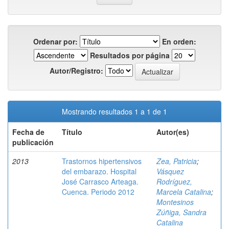
Ordenar por:
En orden:
Resultados por página
Autor/Registro:
Mostrando resultados 1 a 1 de 1
Fecha de
Título
Autor(es)
publicación
2013
Trastornos hipertensivos
Zea, Patricia
;
del embarazo. Hospital
Vásquez
José Carrasco Arteaga.
Rodríguez,
Cuenca. Periodo 2012
Marcela Catalina
;
Montesinos
Zúñiga, Sandra
Catalina