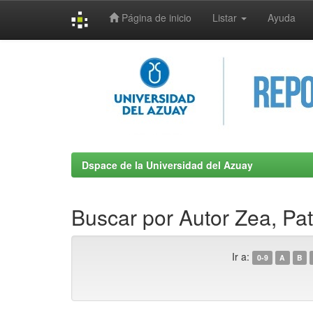
Página de inicio
Listar
Ayuda
Skip
navigation
Dspace de la Universidad del Azuay
Buscar por Autor Zea, Pat
Ir a:
0-9
A
B