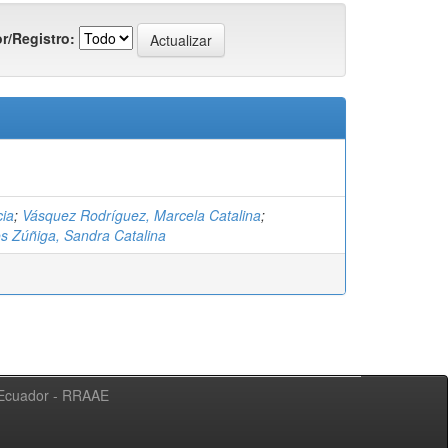
r/Registro:
cia
;
Vásquez Rodríguez, Marcela Catalina
;
s Zúñiga, Sandra Catalina
l Ecuador - RRAAE