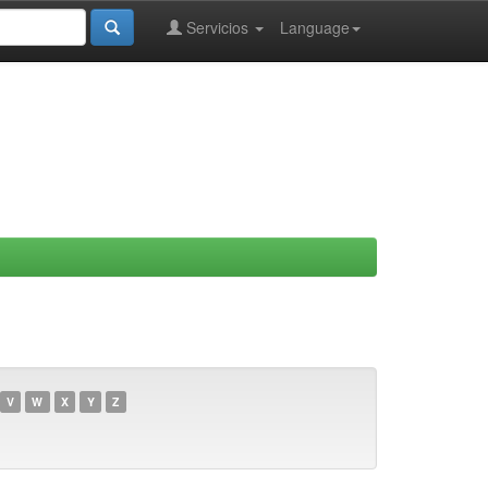
Servicios
Language
V
W
X
Y
Z