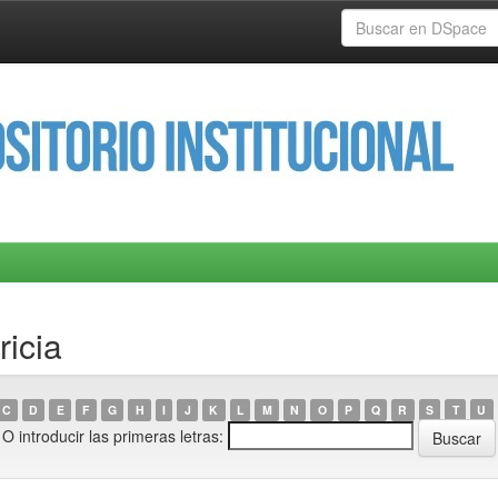
ricia
C
D
E
F
G
H
I
J
K
L
M
N
O
P
Q
R
S
T
U
O introducir las primeras letras: