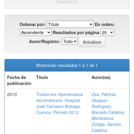
Ordenar por:
En orden:
Resultados por página
Autor/Registro:
Mostrando resultados 1 a 1 de 1
Fecha de
Título
Autor(es)
publicación
2013
Trastornos hipertensivos
Zea, Patricia
;
del embarazo. Hospital
Vásquez
José Carrasco Arteaga.
Rodríguez,
Cuenca. Periodo 2012
Marcela Catalina
;
Montesinos
Zúñiga, Sandra
Catalina