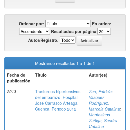
Ordenar por:
En orden:
Resultados por página
Autor/Registro:
Mostrando resultados 1 a 1 de 1
Fecha de
Título
Autor(es)
publicación
2013
Trastornos hipertensivos
Zea, Patricia
;
del embarazo. Hospital
Vásquez
José Carrasco Arteaga.
Rodríguez,
Cuenca. Periodo 2012
Marcela Catalina
;
Montesinos
Zúñiga, Sandra
Catalina