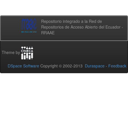
Repositorio integrado a la Red de
Repositorios de Acceso Abierto del Ecuador -
RRAAE
Theme by
DSpace Software
Copyright © 2002-2013
Duraspace
-
Feedback