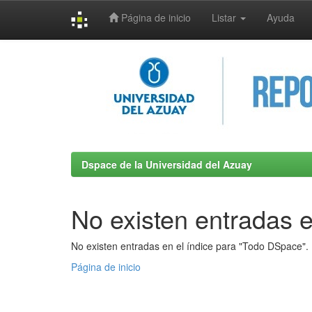
Página de inicio
Listar
Ayuda
Skip
navigation
Dspace de la Universidad del Azuay
No existen entradas e
No existen entradas en el índice para "Todo DSpace".
Página de inicio