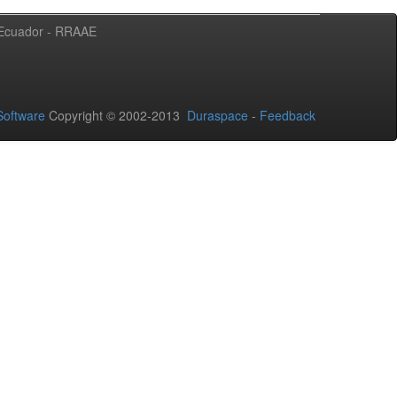
l Ecuador - RRAAE
oftware
Copyright © 2002-2013
Duraspace
-
Feedback