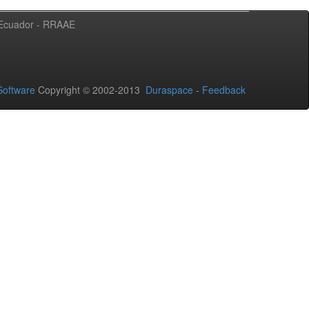
l Ecuador - RRAAE
oftware
Copyright © 2002-2013
Duraspace
-
Feedback