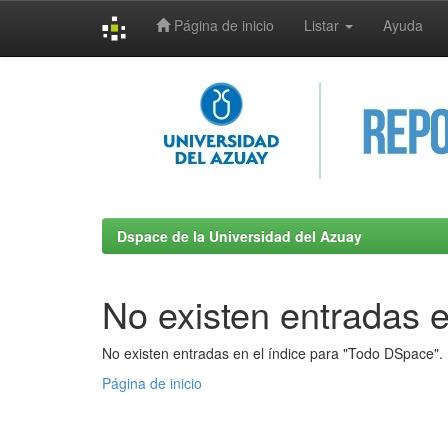
Página de inicio
Listar
Ayuda
Skip
navigation
Dspace de la Universidad del Azuay
No existen entradas e
No existen entradas en el índice para "Todo DSpace".
Página de inicio