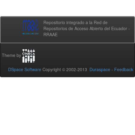
Repositorio integrado a la Red de
Repositorios de Acceso Abierto del Ecuador -
RRAAE
Theme by
DSpace Software
Copyright © 2002-2013
Duraspace
-
Feedback