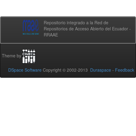
Repositorio integrado a la Red de
Repositorios de Acceso Abierto del Ecuador -
RRAAE
Theme by
DSpace Software
Copyright © 2002-2013
Duraspace
-
Feedback