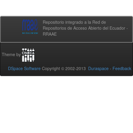
Repositorio integrado a la Red de
Repositorios de Acceso Abierto del Ecuador -
RRAAE
Theme by
DSpace Software
Copyright © 2002-2013
Duraspace
-
Feedback