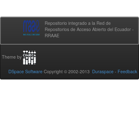
Repositorio integrado a la Red de
Repositorios de Acceso Abierto del Ecuador -
RRAAE
Theme by
DSpace Software
Copyright © 2002-2013
Duraspace
-
Feedback