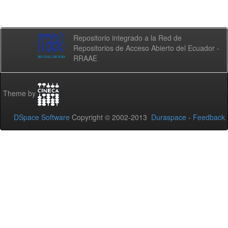
Repositorio integrado a la Red de
Repositorios de Acceso Abierto del Ecuador -
RRAAE
Theme by
DSpace Software
Copyright © 2002-2013
Duraspace
-
Feedback