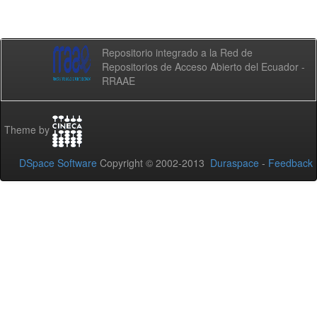
Repositorio integrado a la Red de
Repositorios de Acceso Abierto del Ecuador -
RRAAE
Theme by
DSpace Software
Copyright © 2002-2013
Duraspace
-
Feedback