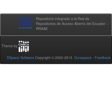
Repositorio integrado a la Red de
Repositorios de Acceso Abierto del Ecuador -
RRAAE
Theme by
DSpace Software
Copyright © 2002-2013
Duraspace
-
Feedback