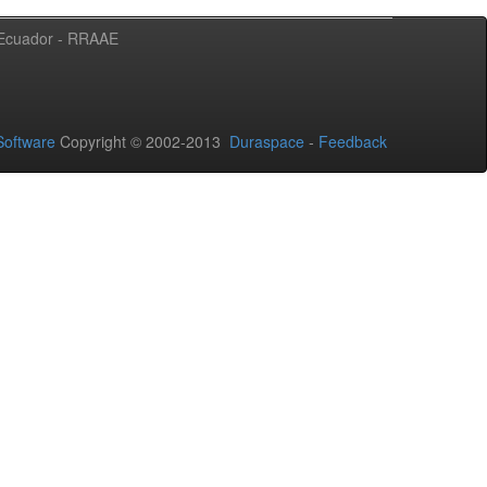
l Ecuador - RRAAE
oftware
Copyright © 2002-2013
Duraspace
-
Feedback