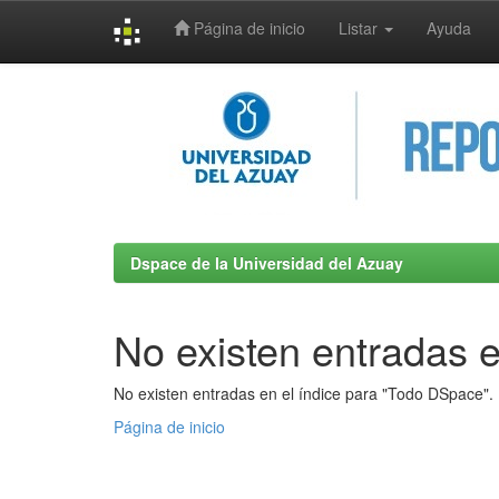
Página de inicio
Listar
Ayuda
Skip
navigation
Dspace de la Universidad del Azuay
No existen entradas e
No existen entradas en el índice para "Todo DSpace".
Página de inicio