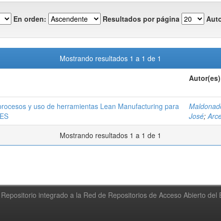
En orden:
Resultados por página
Auto
Mostrando resultados 1 a 1 de 1
Autor(es)
procesos y uso de herramientas Lean Manufacturing para
Maldonado
OES
José
;
Arce
Mostrando resultados 1 a 1 de 1
Repositorio integrado a la Red de Repositorios de Acceso Abierto de