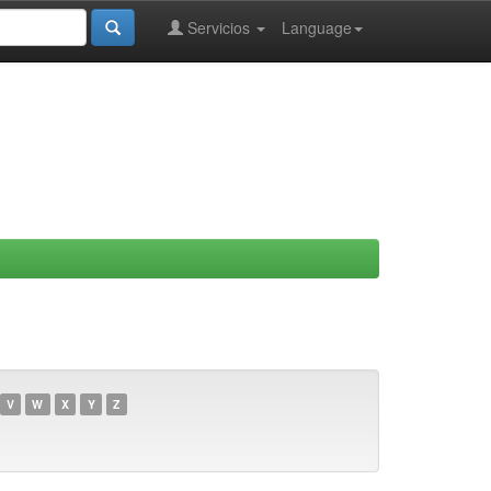
Servicios
Language
V
W
X
Y
Z