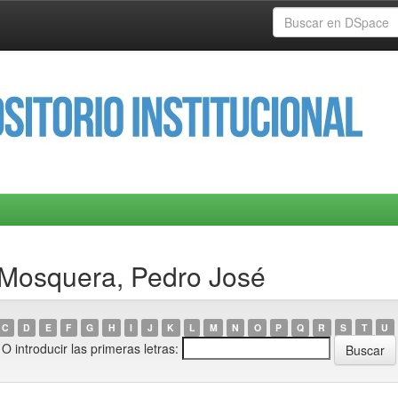
 Mosquera, Pedro José
C
D
E
F
G
H
I
J
K
L
M
N
O
P
Q
R
S
T
U
O introducir las primeras letras: