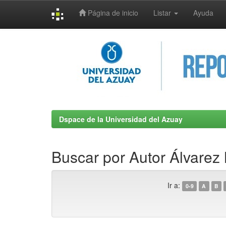
Página de inicio
Listar
Ayuda
Skip
navigation
Dspace de la Universidad del Azuay
Buscar por Autor Álvarez
Ir a:
0-9
A
B