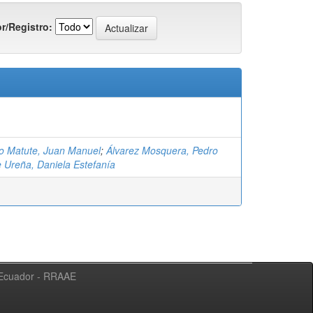
r/Registro:
 Matute, Juan Manuel
;
Álvarez Mosquera, Pedro
 Ureña, Daniela Estefanía
l Ecuador - RRAAE