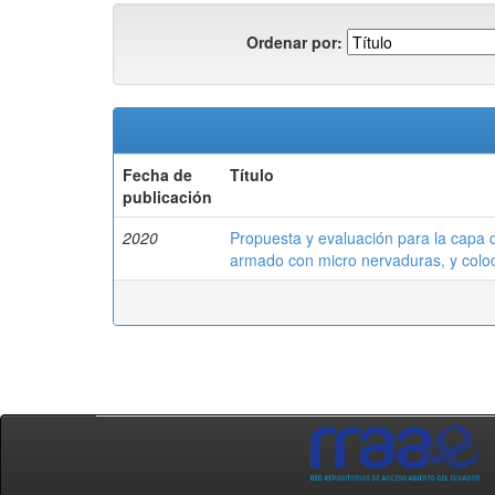
Ordenar por:
Fecha de
Título
publicación
2020
Propuesta y evaluación para la capa 
armado con micro nervaduras, y coloc