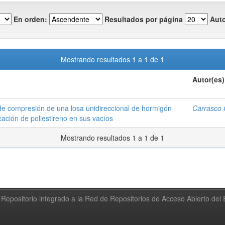
En orden:
Resultados por página
Auto
Mostrando resultados 1 a 1 de 1
Autor(es)
de compresión de una losa unidireccional de hormigón
Carrasco 
ación de poliestireno en sus vacíos
Mostrando resultados 1 a 1 de 1
Repositorio integrado a la Red de Repositorios de Acceso Abierto de