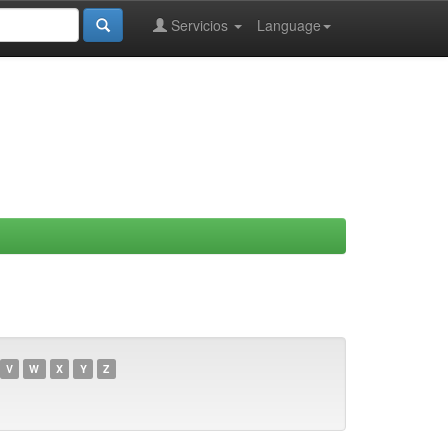
Servicios
Language
V
W
X
Y
Z