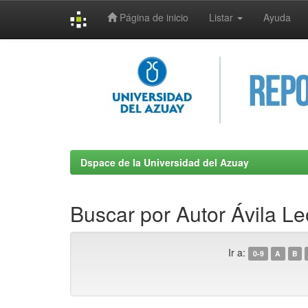
Página de inicio
Listar
Ayuda
Skip
navigation
Dspace de la Universidad del Azuay
Buscar por Autor Ávila Le
Ir a:
0-9
A
B