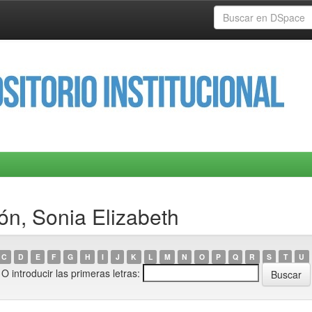
ón, Sonia Elizabeth
C
D
E
F
G
H
I
J
K
L
M
N
O
P
Q
R
S
T
U
O introducir las primeras letras: