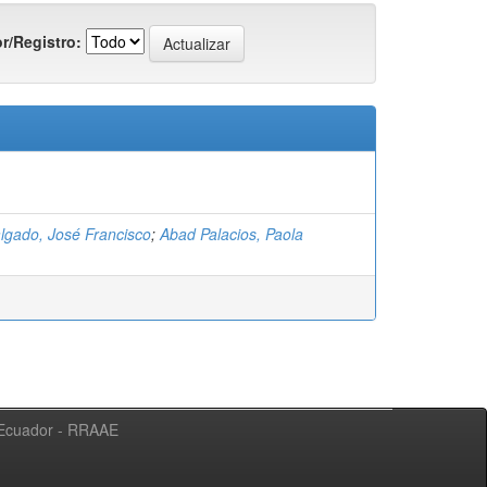
r/Registro:
lgado, José Francisco
;
Abad Palacios, Paola
l Ecuador - RRAAE