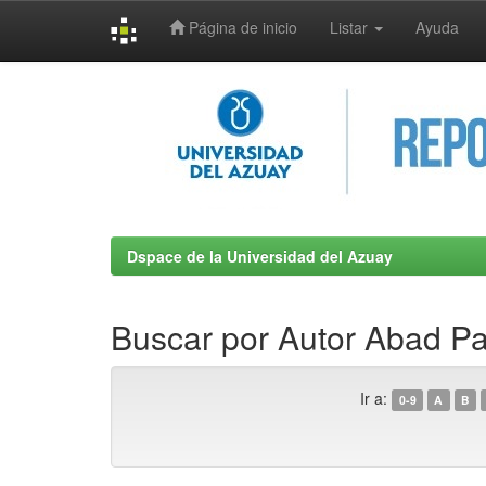
Página de inicio
Listar
Ayuda
Skip
navigation
Dspace de la Universidad del Azuay
Buscar por Autor Abad Pa
Ir a:
0-9
A
B