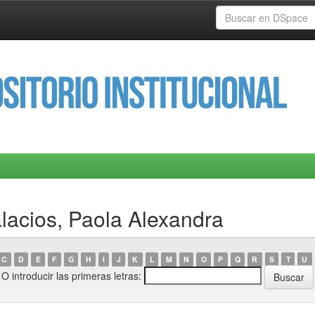
lacios, Paola Alexandra
C
D
E
F
G
H
I
J
K
L
M
N
O
P
Q
R
S
T
U
O introducir las primeras letras: