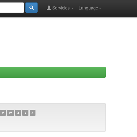
Servicios
Language
V
W
X
Y
Z