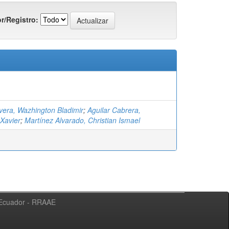
r/Registro:
vera, Wazhington Bladimir
;
Aguilar Cabrera,
 Xavier
;
Martínez Alvarado, Christian Ismael
l Ecuador - RRAAE