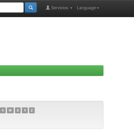
Servicios
Language
V
W
X
Y
Z