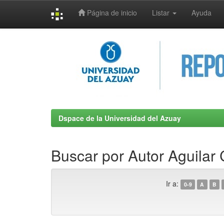
Página de inicio
Listar
Ayuda
Skip
navigation
Dspace de la Universidad del Azuay
Buscar por Autor Aguilar 
Ir a:
0-9
A
B