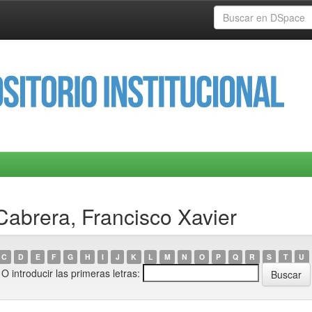
Cabrera, Francisco Xavier
C
D
E
F
G
H
I
J
K
L
M
N
O
P
Q
R
S
T
U
O introducir las primeras letras: