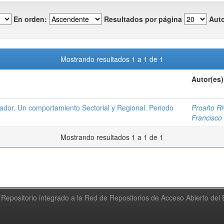
En orden:
Resultados por página
Auto
Mostrando resultados 1 a 1 de 1
Autor(es)
uador. Un comportamiento Sectorial y Regional. Periodo
Proaño Ri
Francisco
Mostrando resultados 1 a 1 de 1
Repositorio integrado a la Red de Repositorios de Acceso Abierto de