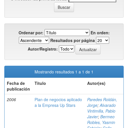
Ordenar por:
En orden:
Resultados por página
Autor/Registro:
Mostrando resultados 1 a 1 de 1
Fecha de
Título
Autor(es)
publicación
2006
Plan de negocios aplicado
Paredes Roldán,
a la Empresa Up Stars
Jorge
;
Alvarado
Vintimilla, Pablo
Javier
;
Bermeo
Robles, Yasmin