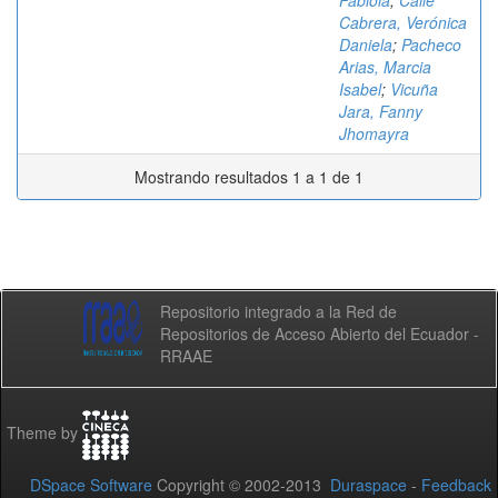
Fabiola
;
Calle
Cabrera, Verónica
Daniela
;
Pacheco
Arias, Marcia
Isabel
;
Vicuña
Jara, Fanny
Jhomayra
Mostrando resultados 1 a 1 de 1
Repositorio integrado a la Red de
Repositorios de Acceso Abierto del Ecuador -
RRAAE
Theme by
DSpace Software
Copyright © 2002-2013
Duraspace
-
Feedback