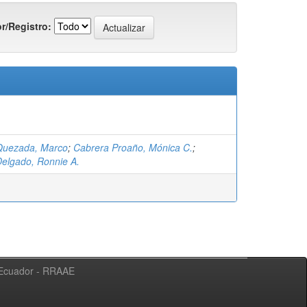
r/Registro:
Quezada, Marco
;
Cabrera Proaño, Mónica C.
;
elgado, Ronnie A.
l Ecuador - RRAAE