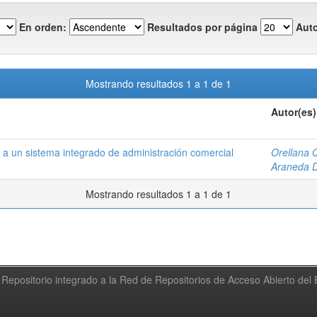
En orden:
Resultados por página
Auto
Mostrando resultados 1 a 1 de 1
Autor(es)
 a un sistema integrado de administración comercial
Orellana 
Araneda D
Mostrando resultados 1 a 1 de 1
Repositorio integrado a la Red de Repositorios de Acceso Abierto de