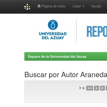
Página de inicio
Listar
Ayuda
Skip
navigation
Dspace de la Universidad del Azuay
Buscar por Autor Araned
Ir a:
0-9
A
B