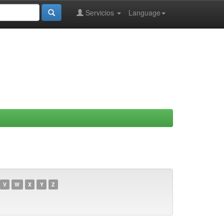
Servicios
Language
V
W
X
Y
Z