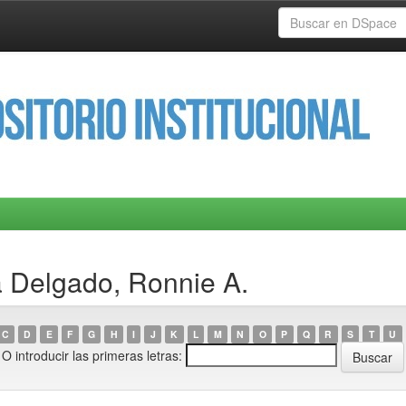
a Delgado, Ronnie A.
C
D
E
F
G
H
I
J
K
L
M
N
O
P
Q
R
S
T
U
O introducir las primeras letras: