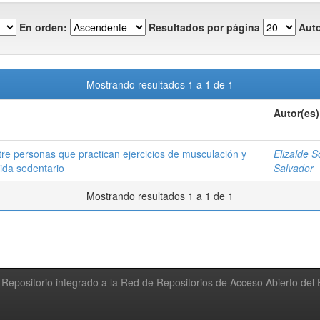
En orden:
Resultados por página
Auto
Mostrando resultados 1 a 1 de 1
Autor(es)
e personas que practican ejercicios de musculación y
Elizalde 
ida sedentario
Salvador
Mostrando resultados 1 a 1 de 1
Repositorio integrado a la Red de Repositorios de Acceso Abierto de