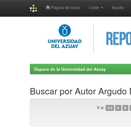
Página de inicio
Listar
Ayuda
Skip
navigation
Dspace de la Universidad del Azuay
Buscar por Autor Argudo N
Ir a:
0-9
A
B