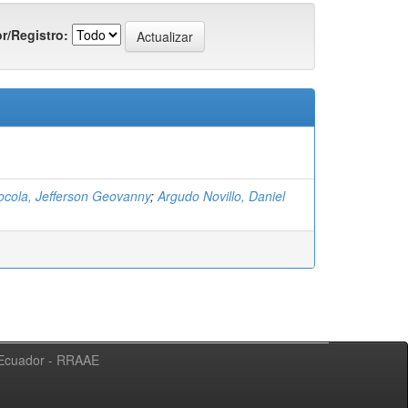
r/Registro:
Socola, Jefferson Geovanny
;
Argudo Novillo, Daniel
l Ecuador - RRAAE