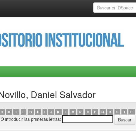
ovillo, Daniel Salvador
C
D
E
F
G
H
I
J
K
L
M
N
O
P
Q
R
S
T
U
O introducir las primeras letras: