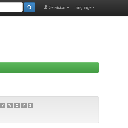
Servicios
Language
V
W
X
Y
Z