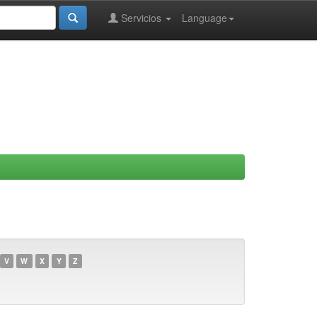
Servicios
Language
V
W
X
Y
Z