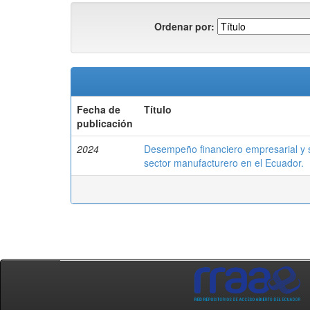
Ordenar por:
Fecha de
Título
publicación
2024
Desempeño financiero empresarial y su
sector manufacturero en el Ecuador.