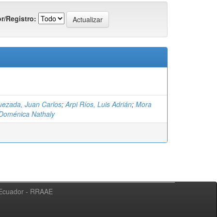
r/Registro:
uezada, Juan Carlos
;
Arpi Ríos, Luis Adrián
;
Mora
Doménica Nathaly
l Ecuador - RRAAE