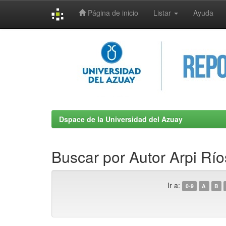
Página de inicio
Listar
Ayuda
Skip
navigation
Dspace de la Universidad del Azuay
Buscar por Autor Arpi Río
Ir a:
0-9
A
B