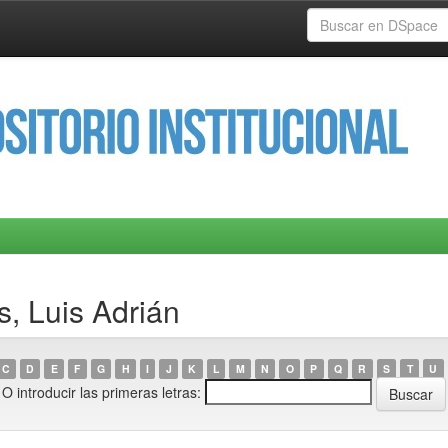
s, Luis Adrián
C
D
E
F
G
H
I
J
K
L
M
N
O
P
Q
R
S
T
U
O introducir las primeras letras: