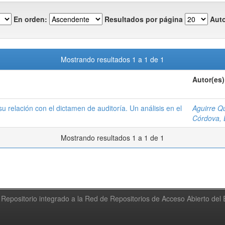
En orden:
Resultados por página
Auto
Mostrando resultados 1 a 1 de 1
Autor(es)
 relación con el dictamen de auditoría. Un análisis en el
Aguirre Q
Córdova, 
Mostrando resultados 1 a 1 de 1
Repositorio integrado a la Red de Repositorios de Acceso Abierto de