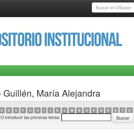
o Guillén, María Alejandra
C
D
E
F
G
H
I
J
K
L
M
N
O
P
Q
R
S
T
U
O introducir las primeras letras: