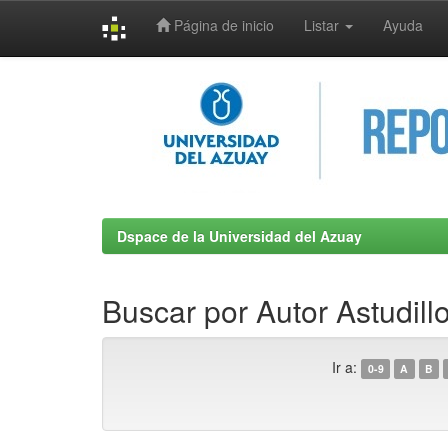
Página de inicio
Listar
Ayuda
Skip
navigation
Dspace de la Universidad del Azuay
Buscar por Autor Astudill
Ir a:
0-9
A
B