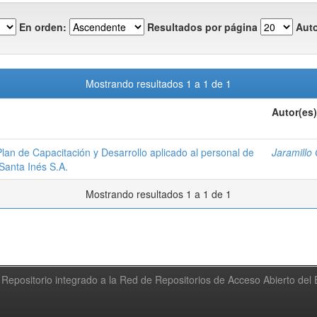
En orden:
Resultados por página
Auto
Mostrando resultados 1 a 1 de 1
Autor(es)
an de Capacitación y Desarrollo aplicado al personal de
Jaramillo
Santa Inés S.A.
Mostrando resultados 1 a 1 de 1
Repositorio integrado a la Red de Repositorios de Acceso Abierto de