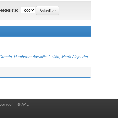
r/Registro:
 Granda, Humberto
;
Astudillo Guillén, María Alejandra
l Ecuador - RRAAE