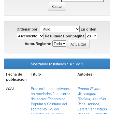
Ordenar por:
En orden:
Resultados por página
Autor/Registro:
Mostrando resultados 1 a 1 de 1
Fecha de
Título
Autor(es)
publicación
2023
Predicción de insolvencia
Proaño Rivera,
en entidades financieras
Wazhington
del sector Económico
Bladimir
;
Astudillo
Popular y Solidario del
Peña, Andrea
segmento 4-5 del
Estefanía
;
Pintado